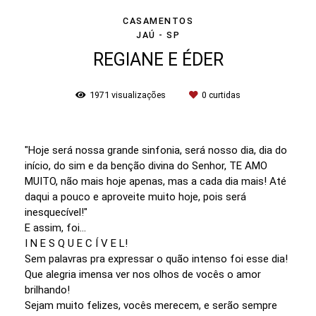
CASAMENTOS
JAÚ - SP
REGIANE E ÉDER
1971
visualizações
0
curtidas
"Hoje será nossa grande sinfonia, será nosso dia, dia do
início, do sim e da benção divina do Senhor, TE AMO
MUITO, não mais hoje apenas, mas a cada dia mais! Até
daqui a pouco e aproveite muito hoje, pois será
inesquecível!"
E assim, foi...
I N E S Q U E C Í V E L!
Sem palavras pra expressar o quão intenso foi esse dia!
Que alegria imensa ver nos olhos de vocês o amor
brilhando!
Sejam muito felizes, vocês merecem, e serão sempre