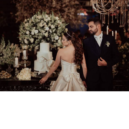
2209
171