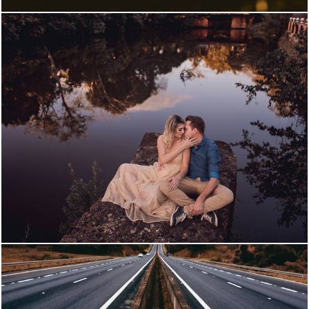
1794
57