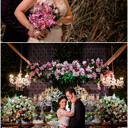
1506
1
2558
9