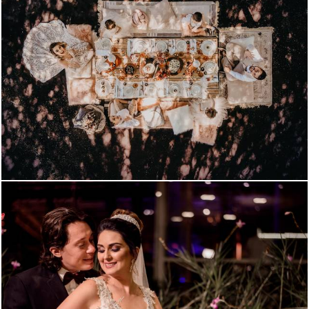
1575
85