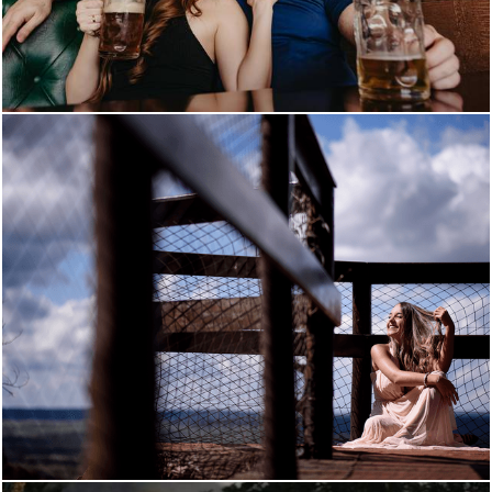
1694
55