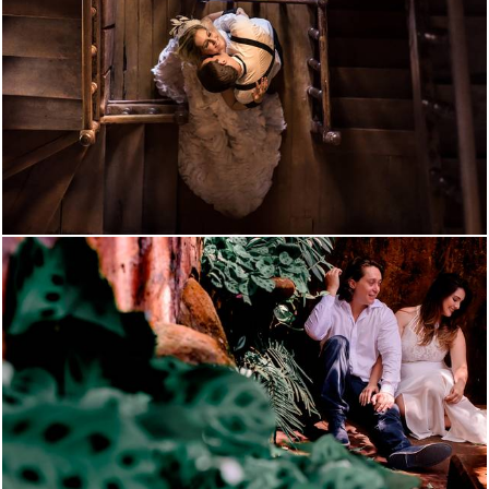
2954
12
1636
3