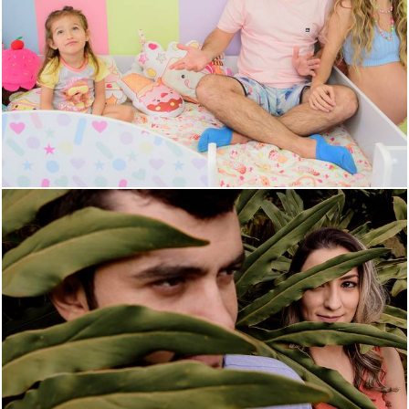
933
1
1837
90