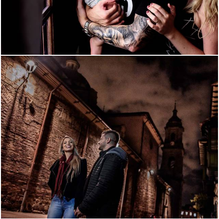
2385
8